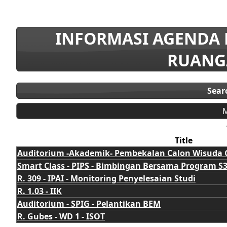
INFORMASI AGENDA
RUANG
Sear
M
Title
Auditorium -Akademik- Pembekalan Calon Wisuda 
Smart Class - PIPS - Bimbingan Bersama Program S
R. 309 - IPAI - Monitoring Penyelesaian Studi
R. 1.03 - IIK
Auditorium - SPIG - Pelantikan BEM
R. Gubes - WD 1 - ISOT