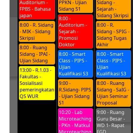
Auditorium -
PPKN - Ujian
Sidang -
FPBS - Bahasa
Sidang S1
Sejarah -
japan
Sidang Skripsi
8:00 -
8:00 - R. Sidang
Auditorium -
8:00 - R.
- MIK - Sidang
Sejarah -
Sidang - SPIG -
Skripsi
Promosi
Sidang Tugas
Doktor
Akhir
8:00 - Ruang
Sidang - IPAI -
8:00 - Smart
8:00 - Smart
Ujian Sidang
Class - PIPS -
Class - PIPS -
Ujian
Ujian
13:00 - R.1.03 -
Kualifikasi S3
Kualifikasi S3
Fakultas -
Sosialisasi
9:00 -
8:00 - Ruang
pemeringkatan
R.Sidang- PIPS
Sidang - SaIG -
QS WUR
- Ujian Sidang
Ujian Seminar
S1
Proposal
10:20 - Lab
9:00 - Ruang
Microteaching
Guru Besar -
- PKn - Matkul
WD 1- Rapat
Microteaching
FGD