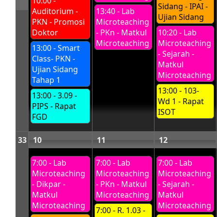
10:00 -
Sidang - IPAI -
Auditorium -
13:40 - Lab
Ujian Sidang
PKN - Promosi
Microteaching
Doktor
- PKn - Matkul
10:20 - Lab
Microteaching
Microteaching
13:00 - Smart
- Sejarah -
Class- PKN -
Matkul
Ujian Sidang
Microteaching
Tahap 1
13:00 - 103-
13:00 - 3.09 -
Wd 1 - Rapat
PIPS - Rapat
ISOT
FGD
33
10
11
12
7:00 - Lab
7:00 - Lab
7:00 - Lab
Microteaching
Microteaching
Microteaching
- Dikpar -
- PKn - Matkul
- Sejarah -
Matkul
Microteaching
Matkul
Microteaching
Microteaching
7:00 - R. 1.03 -