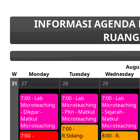
INFORMASI AGENDA
RUANG
Augu
W
Monday
Tuesday
Wednesday
31
27
28
29
7:00 - Lab
7:00 - Lab
7:00 - Lab
Microteaching
Microteaching
Microteaching
- Dikpar -
- PKn - Matkul
- Sejarah -
Matkul
Microteaching
Matkul
Microteaching
Microteaching
7:00 -
7:00 -
R.Sidang-
8:00 - R.