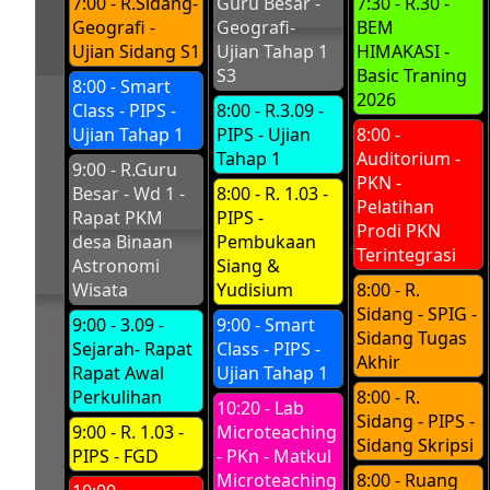
7:00 - R.Sidang-
Guru Besar -
7:30 - R.30 -
Geografi -
Geografi-
BEM
Ujian Sidang S1
Ujian Tahap 1
HIMAKASI -
S3
Basic Traning
8:00 - Smart
2026
Class - PIPS -
8:00 - R.3.09 -
Ujian Tahap 1
PIPS - Ujian
8:00 -
Tahap 1
Auditorium -
9:00 - R.Guru
PKN -
Besar - Wd 1 -
8:00 - R. 1.03 -
Pelatihan
Rapat PKM
PIPS -
Prodi PKN
desa Binaan
Pembukaan
Terintegrasi
Astronomi
Siang &
Wisata
Yudisium
8:00 - R.
Sidang - SPIG -
9:00 - 3.09 -
9:00 - Smart
Sidang Tugas
Sejarah- Rapat
Class - PIPS -
Akhir
Rapat Awal
Ujian Tahap 1
Perkulihan
8:00 - R.
10:20 - Lab
Sidang - PIPS -
9:00 - R. 1.03 -
Microteaching
Sidang Skripsi
PIPS - FGD
- PKn - Matkul
Microteaching
8:00 - Ruang