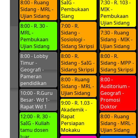
8:00 - Ruang
SaIG -
7:30 - R. 103 -
Sidang - MRL -
Pembukaan
MIK -
Ujian Sidang
Siang
Pembukaan
Ujian Sidang
8:00 - R. 30 -
7:00 - R.
MRL -
Sidang -
7:30 - Ruang
Pembukaan
Sosiologi -
Sidang - MIK -
Ujian Sidang
Sidang Skripsi
Ujian Sidang
8:00 - Lobby
8:00 - R.
8:00 - R.
Timur -
Sidang - SaIG -
Sidang - MPP -
Geografi -
Sidang Skripsi
Sidang Skripsi
Pameran
8:00 - Ruang
8:00 -
pendidikan
Sidang - MRL -
Auditorium -
10:00 - R.Guru
Ujian Sidang
Geografi -
Besar- Wd 1-
Promosi
9:00 - R. 1.03 -
Rapat Wd 1
Doktor
Akademik -
12:00 - R. 30 -
Rapat
8:00 - Ruang
SaIG - Kuliah
Persiapan
Sidang - MRL -
tamu dosen
Mokaku
Ujian Sidang
luar